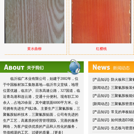
黄水曲柳
红樱桃
临沂福广木业有限公司，始建于2002年，位
[
产品知识
]·
防火板和三聚
于中国板材加工集散基地---临沂市义堂镇，地理
[
新闻动态
]·
三聚氰胺板装
位置优越，临京沪、日东高速公路，327国道，临
[
产品知识
]·
三聚氰胺板能
近青岛港和连云港，交通十分便利。现有职工30
余人，占地20余亩，其中建筑面6000平方米。公
[
新闻动态
]·
三聚氰胺密度
司拥有先进生产线2条。主要生产三聚氰胺板，三
[
产品知识
]·
常见的单板贴
聚氰胺贴科技木，三聚氰胺贴面，公司有先进的
[
产品知识
]·
如何挑选E0
生产工艺，高素质的经营管理团队，完善的服务
网络，为客户提供优质的产品和人性化的服务，
[
产品知识
]·
生态板与密度
凭借精湛的工艺、过硬的质量…[
更多
]